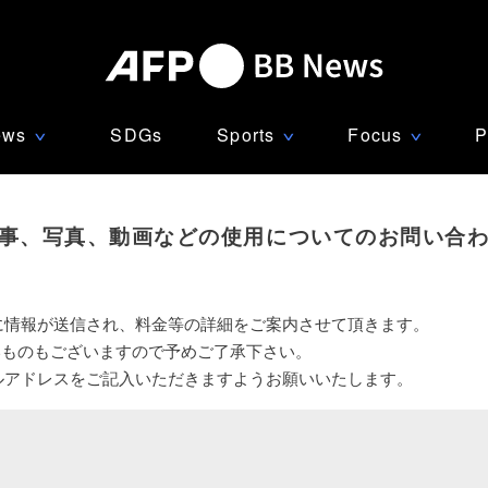
ews
SDGs
Sports
Focus
P
∨
∨
∨
事、写真、動画などの使用についてのお問い合
に情報が送信され、料金等の詳細をご案内させて頂きます。
いものもございますので予めご了承下さい。
ルアドレスをご記入いただきますようお願いいたします。