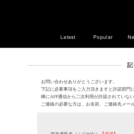
Latest
Popular
N
記
お問い合わせありがとうございます。
下記に必要事項をご入力頂きますと許諾部門
稀にAFP通信から二次利用が許諾されていな
ご連絡の必要な方は、お名前、ご連絡先メー