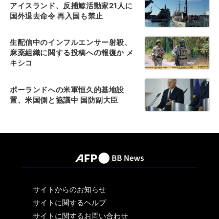
アイスランド、反捕鯨活動家21人に
国外退去命令 再入国も禁止
生配信中のインフルエンサー射殺、
麻薬組織に関する投稿への報復か メ
キシコ
ポーランドへの米軍恒久的基地設
置、米国側と協議中 国防副大臣
サイトからのお知らせ
サイトに関するヘルプ
サイトに関するお問い合わせ