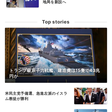
地局を新設へ
Top stories
トランプ級原子力戦艦、建造費は15隻で43兆
円か
米民主党予備選、急進左派のイスラ
ム教徒が勝利