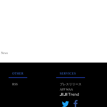
News
OTHER
SERVICES
RSS
プレスリリース
AFP WAA