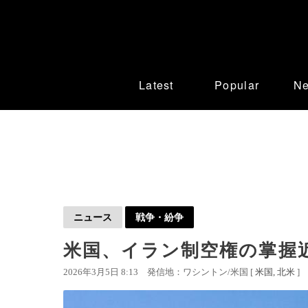
Latest
Popular
N
ニュース
戦争・紛争
米国、イラン制空権の掌握
2026年3月5日 8:13
発信地：ワシントン/米国 [
米国
北米
]