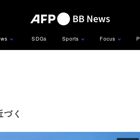
ews
SDGs
Sports
Focus
P
∨
∨
∨
近づく