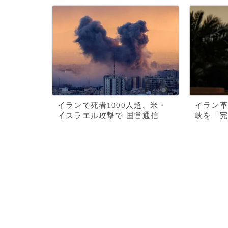
イランで死者1000人超、米・
イラン革
イスラエル攻撃で 国営通信
峡を「完