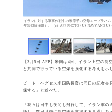
イランに対する軍事作戦中の米原子力空母エーブラハム・リ
年3月3日撮影）。（c）AFP PHOTO / US NAVY AND US 
【3月5日 AFP】米国は4日、イラン上空
と共同で行っている空爆を強化する考えを示
ピート・ヘグセス米国防長官は同日の記者会
保する」と述べた。
「我々は日中も夜間も飛行して、イラン軍の
語り、数日以内に制空権を掌握する見通しを