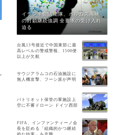
イラン革命防衛隊、ホルムズ海峡
の封鎖継続強調 全要求の受け入れ
迫る
台風13号接近で中国東部に最
高レベルの警戒警報、1500便
以上が欠航
サウジアラムコの石油施設に
ル
無人機攻撃、フーシ派が声明
パトリオット保管の軍施設上
空に不審ドローン ドイツ西部
FIFA、インファンティーノ会
長を貶める「組織的かつ継続
的な妨害」を非難