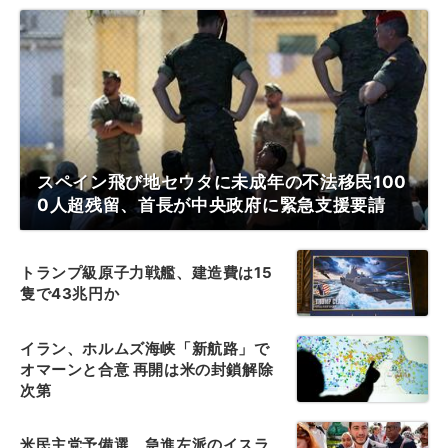
スペイン飛び地セウタに未成年の不法移民100
0人超残留、首長が中央政府に緊急支援要請
トランプ級原子力戦艦、建造費は15
隻で43兆円か
イラン、ホルムズ海峡「新航路」で
オマーンと合意 再開は米の封鎖解除
次第
米民主党予備選、急進左派のイスラ