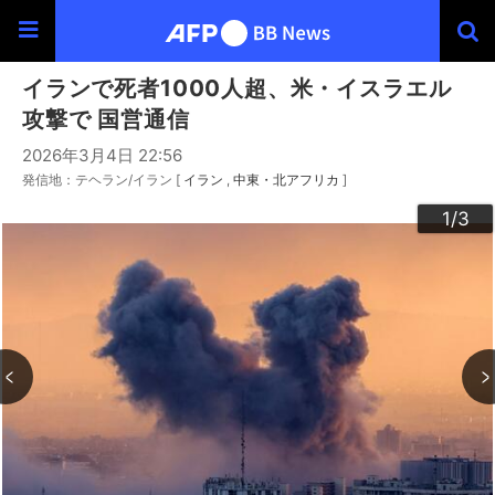
イランで死者1000人超、米・イスラエル
攻撃で 国営通信
2026年3月4日 22:56
発信地：テヘラン/イラン [
イラン
中東・北アフリカ
]
3
2
1
/3
/3
/3