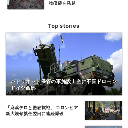
物痕跡を発見
Top stories
パトリオット保管の軍施設上空に不審ドローン
ドイツ西部
「麻薬テロと徹底抗戦」 コロンビア
新大統領就任翌日に連続爆破