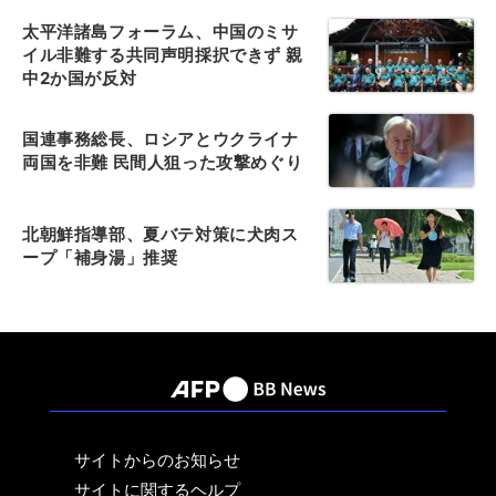
太平洋諸島フォーラム、中国のミサ
イル非難する共同声明採択できず 親
中2か国が反対
国連事務総長、ロシアとウクライナ
両国を非難 民間人狙った攻撃めぐり
北朝鮮指導部、夏バテ対策に犬肉ス
ープ「補身湯」推奨
サイトからのお知らせ
サイトに関するヘルプ