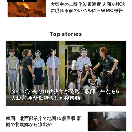
大気中の二酸化炭素濃度 人類が地球
に現れる前のレベルに＝WMO報告
Top stories
タイの学校で10代少年が発砲、教師・生徒ら6
人殺害 祖父母殺害した後移動
韓国、北西部沿岸で地雷15個回収 豪
雨で北朝鮮から流出か