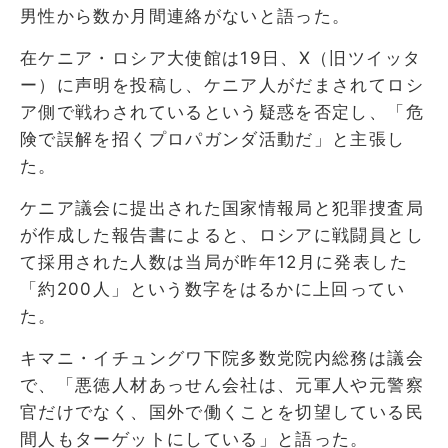
男性から数か月間連絡がないと語った。
在ケニア・ロシア大使館は19日、X（旧ツイッタ
ー）に声明を投稿し、ケニア人がだまされてロシ
ア側で戦わされているという疑惑を否定し、「危
険で誤解を招くプロパガンダ活動だ」と主張し
た。
ケニア議会に提出された国家情報局と犯罪捜査局
が作成した報告書によると、ロシアに戦闘員とし
て採用された人数は当局が昨年12月に発表した
「約200人」という数字をはるかに上回ってい
た。
キマニ・イチュングワ下院多数党院内総務は議会
で、「悪徳人材あっせん会社は、元軍人や元警察
官だけでなく、国外で働くことを切望している民
間人もターゲットにしている」と語った。