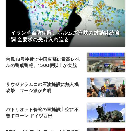
イラン革命防衛隊、ホルムズ海峡の封鎖継続強
調 全要求の受け入れ迫る
台風13号接近で中国東部に最高レベ
ルの警戒警報、1500便以上が欠航
サウジアラムコの石油施設に無人機
攻撃、フーシ派が声明
パトリオット保管の軍施設上空に不
審ドローン ドイツ西部