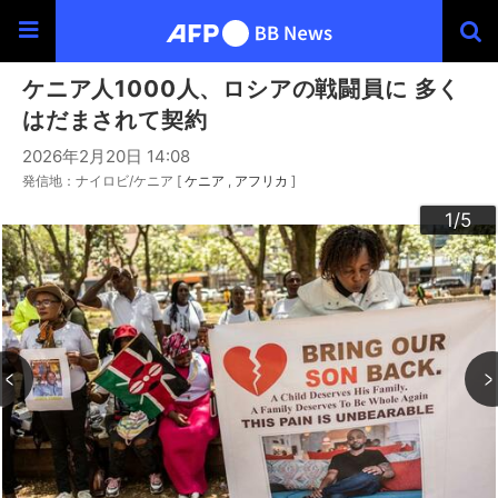
ケニア人1000人、ロシアの戦闘員に 多く
はだまされて契約
2026年2月20日 14:08
発信地：ナイロビ/ケニア [
ケニア
アフリカ
]
3
4
2
5
1
/5
/5
/5
/5
/5