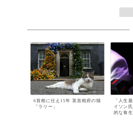
6首相に仕え15年 英首相府の猫
「人生最
「ラリー」
イソン氏
的な食生