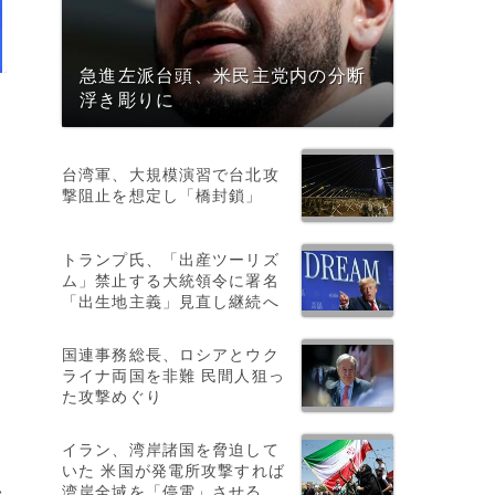
急進左派台頭、米民主党内の分断
浮き彫りに
台湾軍、大規模演習で台北攻
撃阻止を想定し「橋封鎖」
トランプ氏、「出産ツーリズ
ム」禁止する大統領令に署名
「出生地主義」見直し継続へ
国連事務総長、ロシアとウク
ライナ両国を非難 民間人狙っ
た攻撃めぐり
イラン、湾岸諸国を脅迫して
いた 米国が発電所攻撃すれば
湾岸全域を「停電」させる
>