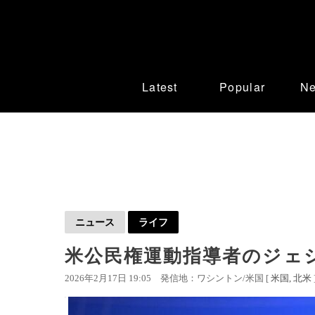
Latest
Popular
N
ニュース
ライフ
米公民権運動指導者のジェ
2026年2月17日 19:05
発信地：ワシントン/米国 [
米国
北米