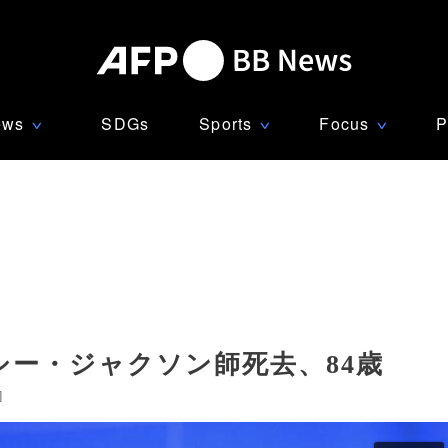
ews
SDGs
Sports
Focus
P
∨
∨
∨
シー・ジャクソン師死去、84歳
]