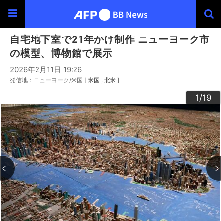
自宅地下室で21年かけ制作 ニューヨーク市
の模型、博物館で展示
2026年2月11日 19:26
発信地：ニューヨーク/米国 [
米国
北米
]
10
13
14
16
19
12
15
17
18
11
3
4
6
9
2
5
7
8
1
/19
/19
/19
/19
/19
/19
/19
/19
/19
/19
/19
/19
/19
/19
/19
/19
/19
/19
/19