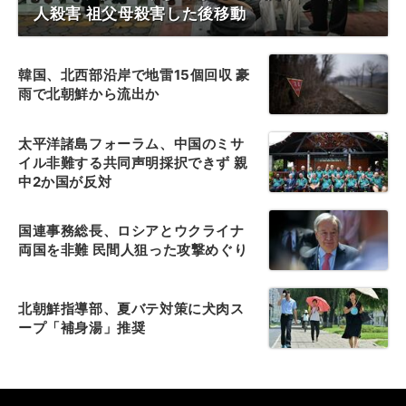
人殺害 祖父母殺害した後移動
韓国、北西部沿岸で地雷15個回収 豪
雨で北朝鮮から流出か
太平洋諸島フォーラム、中国のミサ
イル非難する共同声明採択できず 親
中2か国が反対
国連事務総長、ロシアとウクライナ
両国を非難 民間人狙った攻撃めぐり
北朝鮮指導部、夏バテ対策に犬肉ス
ープ「補身湯」推奨