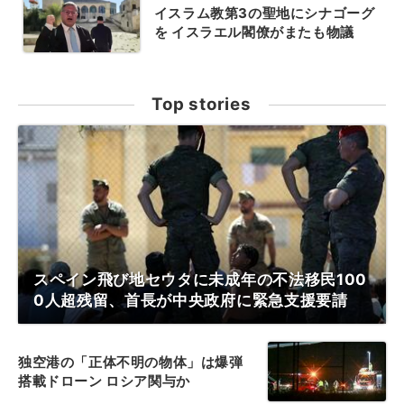
イスラム教第3の聖地にシナゴーグ
を イスラエル閣僚がまたも物議
Top stories
スペイン飛び地セウタに未成年の不法移民100
0人超残留、首長が中央政府に緊急支援要請
独空港の「正体不明の物体」は爆弾
搭載ドローン ロシア関与か