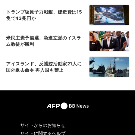
トランプ級原子力戦艦、建造費は15
隻で43兆円か
米民主党予備選、急進左派のイスラ
ム教徒が勝利
アイスランド、反捕鯨活動家21人に
国外退去命令 再入国も禁止
サイトからのお知らせ
サイトに関するヘルプ