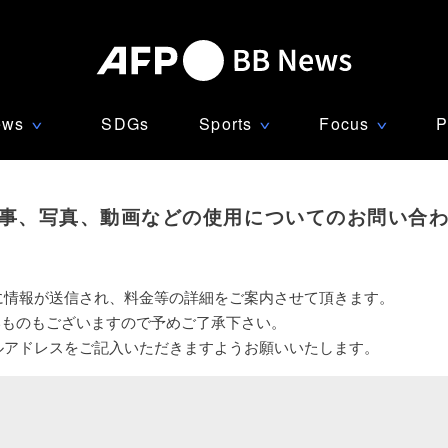
ews
SDGs
Sports
Focus
P
∨
∨
∨
事、写真、動画などの使用についてのお問い合
に情報が送信され、料金等の詳細をご案内させて頂きます。
いものもございますので予めご了承下さい。
ルアドレスをご記入いただきますようお願いいたします。