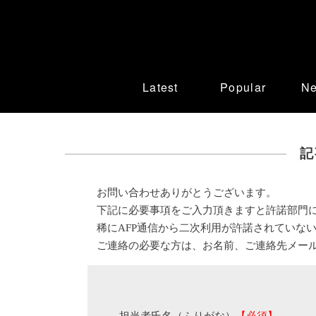
Latest
Popular
N
記
お問い合わせありがとうございます。
下記に必要事項をご入力頂きますと許諾部門
稀にAFP通信から二次利用が許諾されていな
ご連絡の必要な方は、お名前、ご連絡先メー