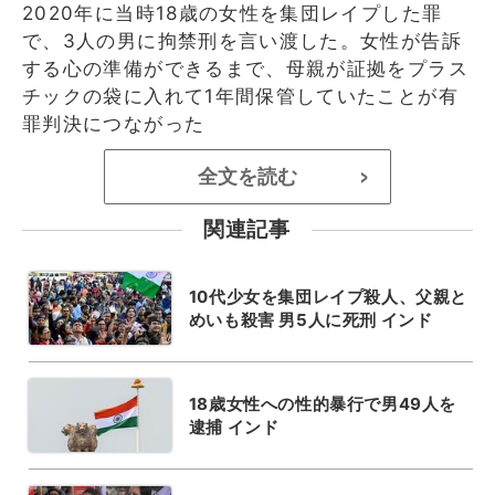
2020年に当時18歳の女性を集団レイプした罪
で、3人の男に拘禁刑を言い渡した。女性が告訴
する心の準備ができるまで、母親が証拠をプラス
チックの袋に入れて1年間保管していたことが有
罪判決につながった
全文を読む
>
関連記事
10代少女を集団レイプ殺人、父親と
めいも殺害 男5人に死刑 インド
18歳女性への性的暴行で男49人を
逮捕 インド