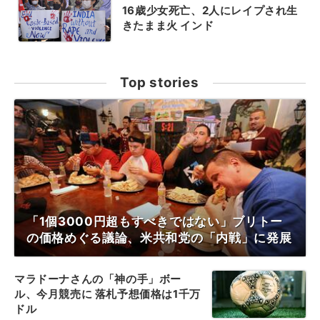
16歳少女死亡、2人にレイプされ生
きたまま火 インド
Top stories
「1個3000円超もすべきではない」ブリトー
の価格めぐる議論、米共和党の「内戦」に発展
マラドーナさんの「神の手」ボー
ル、今月競売に 落札予想価格は1千万
ドル