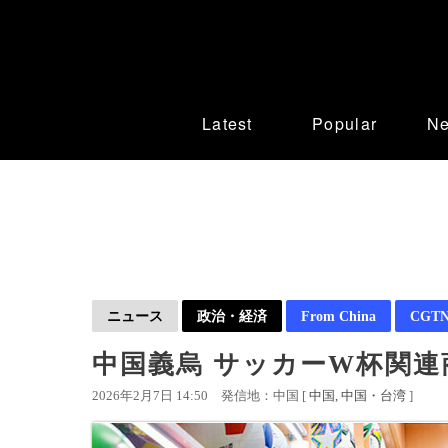
Latest
Popular
N
ニュース
政治・経済
From China
CGTN 
中国義烏 サッカーW杯関
2026年2月7日 14:50
発信地：中国 [
中国
中国・台湾
]