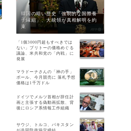
韓国の暗い歴史「強制的な国際養
子縁組」、大統領が真相解明を約
束
「1個3000円超もすべきでは
ない」ブリトーの価格めぐる
ム
議論、米共和党の「内戦」に
発展
マラドーナさんの「神の手」
ボール、今月競売に 落札予想
価格は1千万ドル
。
ドイツでメルツ首相が辞任計
画と主張する偽動画拡散、背
後にロシア系情報工作組織
サウジ、トルコ、パキスタン
が共同防衛協定締結