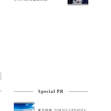
万
>
Special PR
東京特集:TOKYO UPDATES