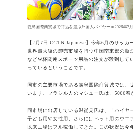
義烏国際商貿城で商品を選ぶ外国人バイヤー＝2026年2月5日提供(
【2月7日 CGTN Japanese】今年6月
世界最大級の卸売市場を持つ中国南東部の浙江
などW杯関連スポーツ用品の注文が殺到して
っているということです。
同市の主要市場である義烏国際商貿城では、
います。ブラジル人のマシュー氏は、5000
同市場に出店している温従見氏は、「バイヤ
子ども用や女性用、さらにはペット用のウエア
以来工場はフル稼働してきた。この状況は今年