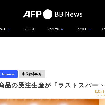
ews
SDGs
Sports
Focus
P
∨
∨
∨
Japanese
中国都市紹介
連商品の受注生産が「ラストスパー