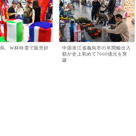
烏、W杯特需で販売好
中国浙江省義烏市の年間輸出入
額が史上初めて7000億元を突
破