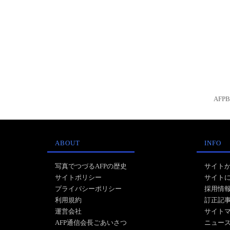
AFP
ABOUT
INFO
写真でつづるAFPの歴史
サイト
サイトポリシー
サイト
プライバシーポリシー
採用情
利用規約
訂正記
運営会社
サイト
AFP通信会長ごあいさつ
ニュー