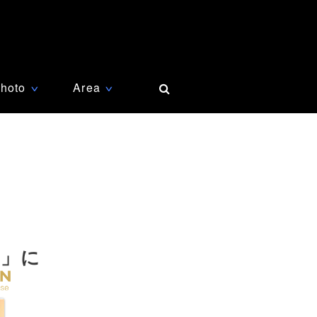
hoto
Area
∨
∨
ト」に