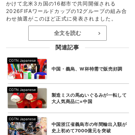
かけて北米3カ国の16都市で共同開催される
2026FIFAワールドカップの12グループの組み合
わせ抽選がこのほど正式に発表されました。
全文を読む
>
関連記事
中国・義烏、W杯特需で販売好調
製造ミスの馬ぬいぐるみが一転して
大人気商品に=中国
中国浙江省義烏市の年間輸出入額が
史上初めて7000億元を突破