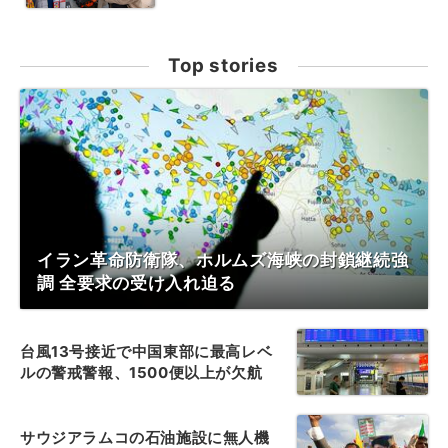
Top stories
イラン革命防衛隊、ホルムズ海峡の封鎖継続強
調 全要求の受け入れ迫る
台風13号接近で中国東部に最高レベ
ルの警戒警報、1500便以上が欠航
サウジアラムコの石油施設に無人機