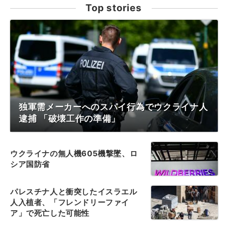
Top stories
独軍需メーカーへのスパイ行為でウクライナ人
逮捕 「破壊工作の準備」
ウクライナの無人機605機撃墜、ロ
シア国防省
パレスチナ人と衝突したイスラエル
人入植者、「フレンドリーファイ
ア」で死亡した可能性