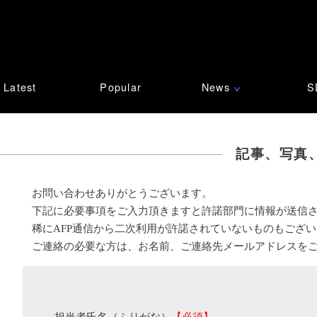
Latest
Popular
News
S
∨
記事、写真
お問い合わせありがとうございます。
下記に必要事項をご入力頂きますと許諾部門に情報が送信
稀にAFP通信から二次利用が許諾されていないものもござ
ご連絡の必要な方は、お名前、ご連絡先メールアドレスを