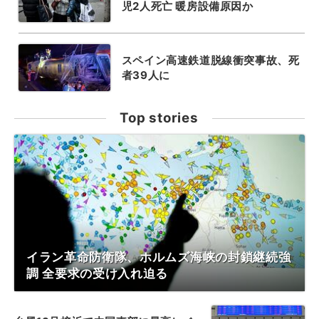
児2人死亡 暖房設備原因か
スペイン高速鉄道脱線衝突事故、死
者39人に
Top stories
イラン革命防衛隊、ホルムズ海峡の封鎖継続強
調 全要求の受け入れ迫る