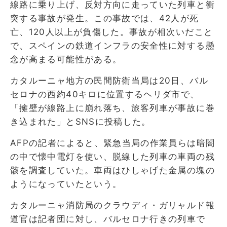
線路に乗り上げ、反対方向に走っていた列車と衝
突する事故が発生。この事故では、42人が死
亡、120人以上が負傷した。事故が相次いだこと
で、スペインの鉄道インフラの安全性に対する懸
念が高まる可能性がある。
カタルーニャ地方の民間防衛当局は20日、バル
セロナの西約40キロに位置するヘリダ市で、
「擁壁が線路上に崩れ落ち、旅客列車が事故に巻
き込まれた」とSNSに投稿した。
AFPの記者によると、緊急当局の作業員らは暗闇
の中で懐中電灯を使い、脱線した列車の車両の残
骸を調査していた。車両はひしゃげた金属の塊の
ようになっていたという。
カタルーニャ消防局のクラウディ・ガリャルド報
道官は記者団に対し、バルセロナ行きの列車で