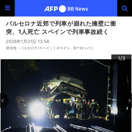
バルセロナ近郊で列車が崩れた擁壁に衝
突、1人死亡 スペインで列車事故続く
2026年1月21日 13:56
発信地：バルセロナ/スペイン [
スペイン
ヨーロッパ
]
3
2
1
/3
/3
/3