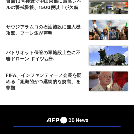
台風13号接近で中国東部に最高レベ
ルの警戒警報、1500便以上が欠航
サウジアラムコの石油施設に無人機
攻撃、フーシ派が声明
パトリオット保管の軍施設上空に不
審ドローン ドイツ西部
FIFA、インファンティーノ会長を貶
める「組織的かつ継続的な妨害」を
非難