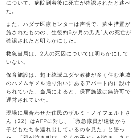
について、病院到着後に死亡が確認されたと述べ
た。
また、ハダサ医療センターは声明で、蘇生措置が
施されたものの、生後約6か月の男児1人の死亡が
確認されたと明らかにした。
救急当局は、2人の死因については明らかにして
いない。
保育施設は、超正統派ユダヤ教徒が多く住む地域
のハメムギメル通り沿いにあるアパート内に設け
られていた。当局によると、保育施設は無許可で
運営されていた。
現場に居合わせた住民のザルミ・ノイフェルトさ
ん（22）はAFPに対し、「救急隊員が建物から
子どもたちを連れ出しているのを見た」と語っ
た。「親が泣き叫び、多くの子どもが泣き、あち