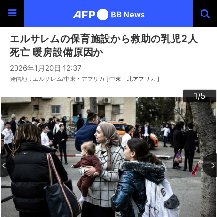
エルサレムの保育施設から救助の乳児2人
死亡 暖房設備原因か
2026年1月20日 12:37
発信地：エルサレム/中東・アフリカ [
中東・北アフリカ
]
3
4
2
5
1
/5
/5
/5
/5
/5