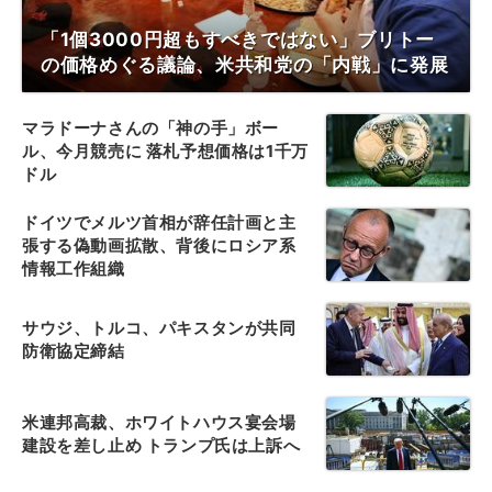
「1個3000円超もすべきではない」ブリトー
の価格めぐる議論、米共和党の「内戦」に発展
マラドーナさんの「神の手」ボー
ル、今月競売に 落札予想価格は1千万
ドル
ドイツでメルツ首相が辞任計画と主
張する偽動画拡散、背後にロシア系
情報工作組織
サウジ、トルコ、パキスタンが共同
防衛協定締結
米連邦高裁、ホワイトハウス宴会場
建設を差し止め トランプ氏は上訴へ