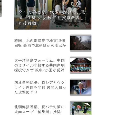
タイの学校で10代少年が発砲、教
師・生徒ら6人殺害 祖父母殺害し
た後移動
韓国、北西部沿岸で地雷15個
回収 豪雨で北朝鮮から流出か
太平洋諸島フォーラム、中国
のミサイル非難する共同声明
採択できず 親中2か国が反対
国連事務総長、ロシアとウク
ライナ両国を非難 民間人狙っ
た攻撃めぐり
北朝鮮指導部、夏バテ対策に
犬肉スープ「補身湯」推奨