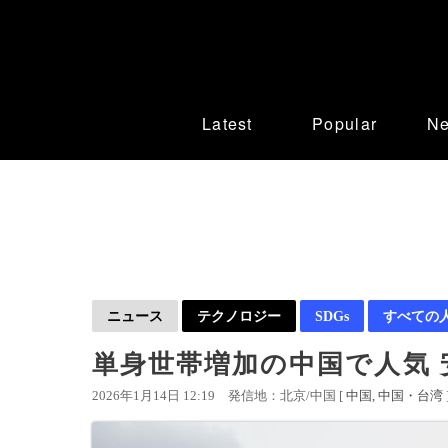
Latest
Popular
N
ニュース
テクノロジー
SDGs
すべての
単身世帯増加の中国で人気
2026年1月14日 12:19
発信地：北京/中国 [
中国
中国・台湾