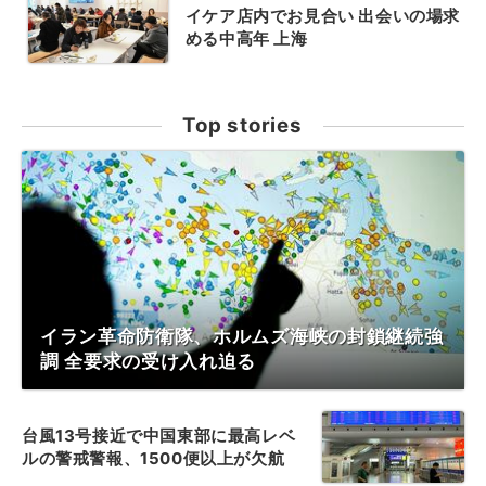
イケア店内でお見合い 出会いの場求
める中高年 上海
Top stories
イラン革命防衛隊、ホルムズ海峡の封鎖継続強
調 全要求の受け入れ迫る
台風13号接近で中国東部に最高レベ
ルの警戒警報、1500便以上が欠航