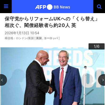
保守党からリフォームUKへの「くら替え」
相次ぐ、閣僚経験者ら約20人 英
2026年1月13日 10:54
発信地：ロンドン/英国 [
英国
ヨーロッパ
]
3
4
6
2
5
1
/6
/6
/6
/6
/6
/6