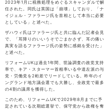
2023年1月に税務処理をめぐるスキャンダルで解
任された。同氏は英国は「崩壊」しており、「ナ
イジェル・ファラージ氏を首相として本当に必要
としている」と述べた。
ザハウィ氏はファラージ氏と共に臨んだ記者会見
で、「耳障りのいいうそでごまかさず、耳の痛い
真実を語るファラージ氏の姿勢に感銘を受けた」
と述べた。
リフォームUKは過去1年間、世論調査の政党支持
率で、キア・スターマー首相率いる中道左派の与
党・労働党を2桁差でリードしている。昨年のイ
ングランド地方議会選でも大勝し、全政党で最多
の4割の議席を獲得した。
このため、リフォームUKで2029年8月までに予
定されている次期総選挙で、保守党から政権を奪