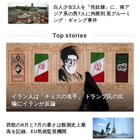
白人少女2人を「性奴隷」に、南ア
ジア系の男7人に拘禁刑 英グルーミ
ング・ギャング事件
Top stories
イラン人は「チェスの名手」 トランプ氏の比
喩にイランが反論
西欧の6月と7月の暑さは観測史上最
高を記録、EU気候監視機関