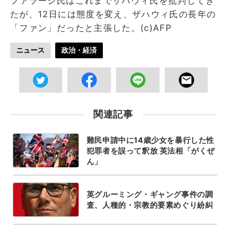
ファラージ氏はこれまでザハウィ氏を批判してき
たが、12日には態度を変え、ザハウィ氏の長年の
「ファン」だったと主張した。(c)AFP
ニュース
政治・経済
関連記事
難民申請中に14歳少女を暴行した性
犯罪者を誤って釈放 英法相「がくぜ
ん」
英グルーミング・ギャング事件の調
査、人種的・宗教的要素めぐり紛糾