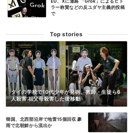
EU、Xに連絡 「Grok」によるヒト
ラー称賛などの反ユダヤ主義的投稿
で
Top stories
タイの学校で10代少年が発砲、教師・生徒ら6
人殺害 祖父母殺害した後移動
韓国、北西部沿岸で地雷15個回収 豪
雨で北朝鮮から流出か