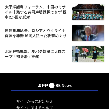
太平洋諸島フォーラム、中国のミサ
イル非難する共同声明採択できず 親
中2か国が反対
国連事務総長、ロシアとウクライナ
両国を非難 民間人狙った攻撃めぐり
北朝鮮指導部、夏バテ対策に犬肉ス
ープ「補身湯」推奨
サイトからのお知らせ
サイトに関するヘルプ