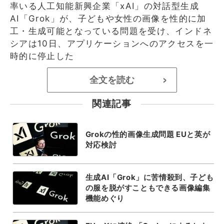
率いる人工知能新興企業「xAI」の対話型生成
AI「Grok」が、子どもや女性の画像を性的に加
工・生成可能となっている問題を受け、インドネ
シアは10日、アプリケーションへのアクセスを一
時的に停止した
全文を読む
>
関連記事
Grokの性的画像生成問題 EUと英が
対応検討
生成AI「Grok」に苦情殺到、子ども
の服を脱がすこともできる画像編集
機能めぐり