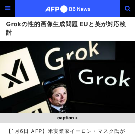
Grokの性的画像生成問題 EUと英が対応検
討
caption +
【1月6日 AFP】米実業家イーロン・マスク氏が