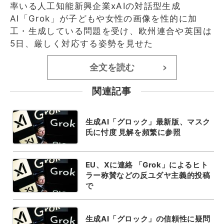
率いる人工知能新興企業xAIの対話型生成
AI「Grok」が子どもや女性の画像を性的に加
工・生成している問題を受け、欧州連合や英国は
5日、厳しく対応する姿勢を見せた
全文を読む
>
関連記事
生成AI「グロック」最新版、マスク
氏に忖度 見解を頻繁に参照
EU、Xに連絡 「Grok」によるヒト
ラー称賛などの反ユダヤ主義的投稿
で
生成AI「グロック」の信頼性に疑問