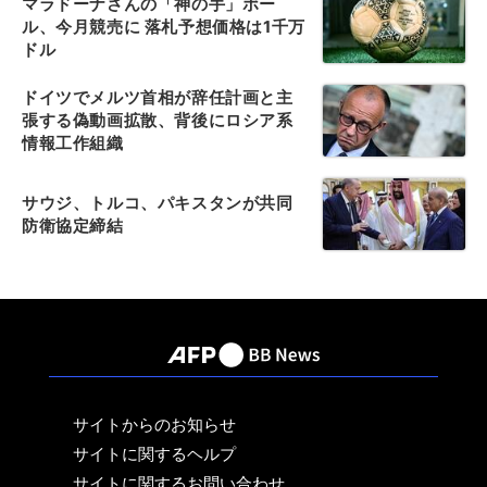
マラドーナさんの「神の手」ボー
ル、今月競売に 落札予想価格は1千万
ドル
ドイツでメルツ首相が辞任計画と主
張する偽動画拡散、背後にロシア系
情報工作組織
サウジ、トルコ、パキスタンが共同
防衛協定締結
サイトからのお知らせ
サイトに関するヘルプ
サイトに関するお問い合わせ