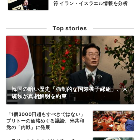
符 イラン・イスラエル情報を分析
Top stories
韓国の暗い歴史「強制的な国際養子縁組」、大
統領が真相解明を約束
「1個3000円超もすべきではない」
ブリトーの価格めぐる議論、米共和
党の「内戦」に発展