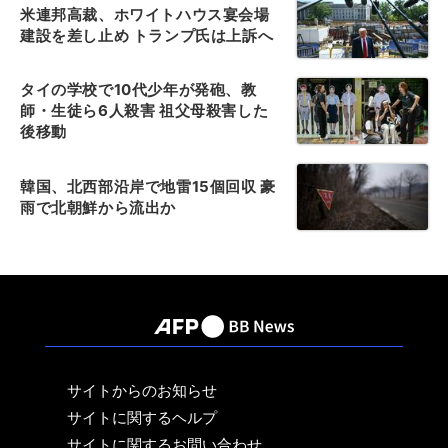
米連邦高裁、ホワイトハウス宴会場
建設を差し止め トランプ氏は上訴へ
タイの学校で10代少年が発砲、教
師・生徒ら6人殺害 祖父母殺害した
後移動
韓国、北西部沿岸で地雷15個回収 豪
雨で北朝鮮から流出か
サイトからのお知らせ
サイトに関するヘルプ
サイトに関するお問い合わせ