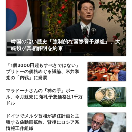
韓国の暗い歴史「強制的な国際養子縁組」、大
統領が真相解明を約束
「1個3000円超もすべきではない」
ブリトーの価格めぐる議論、米共和
党の「内戦」に発展
マラドーナさんの「神の手」ボー
ル、今月競売に 落札予想価格は1千万
ドル
ドイツでメルツ首相が辞任計画と主
張する偽動画拡散、背後にロシア系
情報工作組織