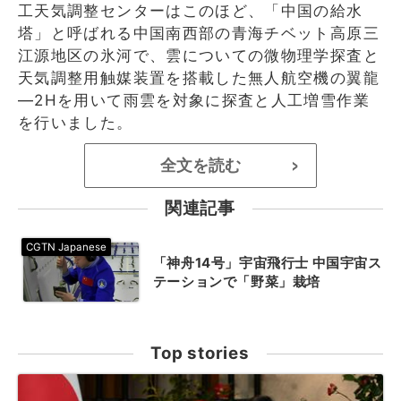
工天気調整センターはこのほど、「中国の給水
塔」と呼ばれる中国南西部の青海チベット高原三
江源地区の氷河で、雲についての微物理学探査と
天気調整用触媒装置を搭載した無人航空機の翼龍
―2Hを用いて雨雲を対象に探査と人工増雪作業
を行いました。
全文を読む
>
関連記事
「神舟14号」宇宙飛行士 中国宇宙ス
テーションで「野菜」栽培
Top stories