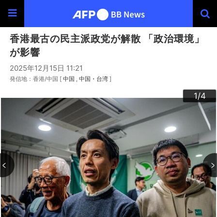
香港最古の民主派政党が解散 「政治環境」
が影響
2025年12月15日 11:21
発信地：香港/中国 [
中国
中国・台湾
]
3
4
2
1
/4
/4
/4
/4