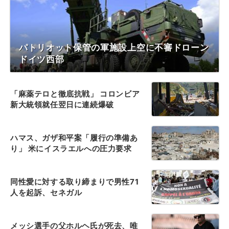
パトリオット保管の軍施設上空に不審ドローン
ドイツ西部
「麻薬テロと徹底抗戦」 コロンビア
新大統領就任翌日に連続爆破
ハマス、ガザ和平案「履行の準備あ
り」 米にイスラエルへの圧力要求
同性愛に対する取り締まりで男性71
人を起訴、セネガル
メッシ選手の父ホルヘ氏が死去、唯