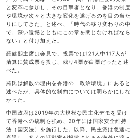
と変革に参加し、その目撃者となり、香港の制度
や環境が次々と大きな変化を遂げるのを目の当た
りにしてきた」と述べ、「時代の移り変わりの中
で、深い遺憾とともにこの章を閉じなければなら
ない」と付け加えた。
羅健熙主席は会見で、投票では121人中117人が
清算に賛成票を投じ、残り4票が白票だったと述
べた。
羅氏は解散の理由を香港の「政治環境」にあると
述べたが、具体的な制約については明らかにしな
かった。
中国政府は2019年の大規模な民主化デモを受け
て香港への統制を強め、20年には国家安全維持
法（国安法）を施行した。以降、民主派は急速に
衰退し、多くの活動家が投獄されるか海外に渡っ