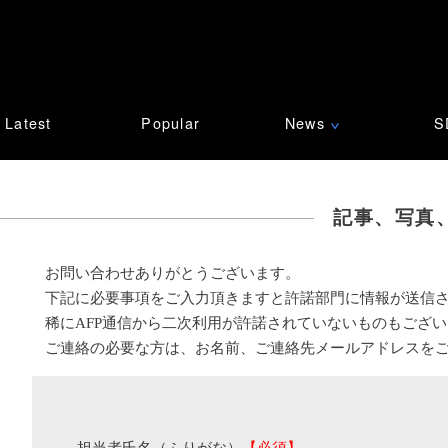
Latest
Popular
News
S
∨
記事、写真
お問い合わせありがとうございます。
下記に必要事項をご入力頂きますと許諾部門に情報が送信
稀にAFP通信から二次利用が許諾されていないものもござ
ご連絡の必要な方は、お名前、ご連絡先メールアドレスを