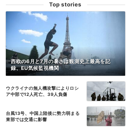
Top stories
西欧の6月と7月の暑さは観測史上最高を記
録、EU気候監視機関
ウクライナの無人機攻撃によりロシ
ア中部で12人死亡、39人負傷
台風13号、中国上陸後に勢力弱まる
東部では交通に影響