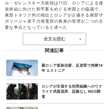
ル・ゼレンスキー大統領は11日、ロシアによる侵
攻終結に向けた和平案をめぐる米国との協議で、
東部ドネツク州の地位とロシアが占拠する南部ザ
ポリージャ原子力発電所の将来の管理が二つの主
要な争点となっていると述べた
全文を読む
>
関連記事
親ロシア派政治家、反逆罪で拘禁14
年 エストニア
ロシアが主張する犯罪組織へのウク
ライナ武器流用、証拠なし NGO調
査