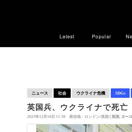
Latest
Popular
N
ニュース
社会
ウクライナ危機
SDGs
英国兵、ウクライナで死亡
2025年12月10日 11:59
発信地：ロンドン/英国 [
英国
ヨー