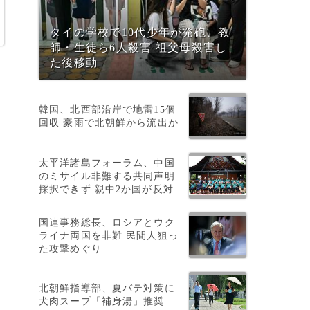
タイの学校で10代少年が発砲、教
師・生徒ら6人殺害 祖父母殺害し
た後移動
韓国、北西部沿岸で地雷15個
回収 豪雨で北朝鮮から流出か
た
太平洋諸島フォーラム、中国
のミサイル非難する共同声明
採択できず 親中2か国が反対
国連事務総長、ロシアとウク
ライナ両国を非難 民間人狙っ
た攻撃めぐり
ナ
北朝鮮指導部、夏バテ対策に
犬肉スープ「補身湯」推奨