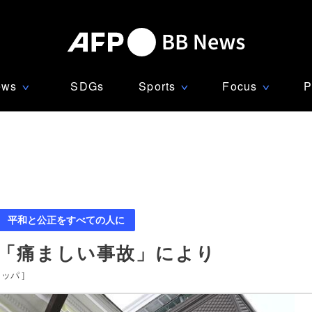
ews
SDGs
Sports
Focus
P
∨
∨
∨
平和と公正をすべての人に
 「痛ましい事故」により
ロッパ
]