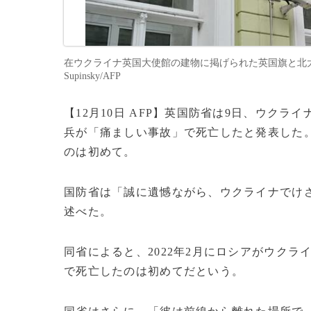
在ウクライナ英国大使館の建物に掲げられた英国旗と北大西洋条
Supinsky/AFP
【12月10日 AFP】英国防省は9日、ウク
兵が「痛ましい事故」で死亡したと発表した
のは初めて。
​​国防省は「誠に遺憾ながら、ウクライナで
述べた。
同省によると、2022年2月にロシアがウク
で死亡したのは初めてだという。