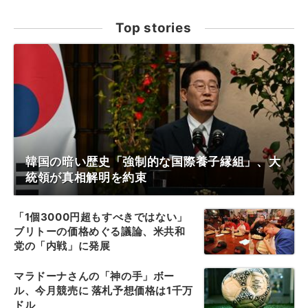
Top stories
韓国の暗い歴史「強制的な国際養子縁組」、大
統領が真相解明を約束
「1個3000円超もすべきではない」
ブリトーの価格めぐる議論、米共和
党の「内戦」に発展
マラドーナさんの「神の手」ボー
ル、今月競売に 落札予想価格は1千万
ドル