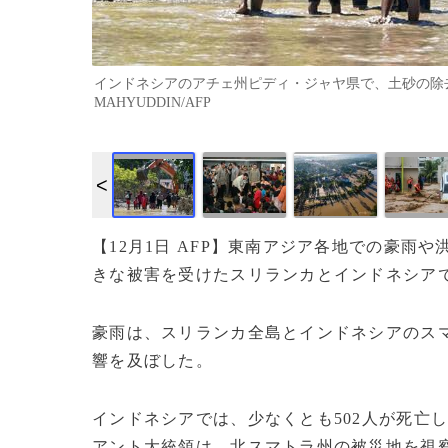
インドネシアのアチェ州ピディ・ジャヤ県で、土砂の除去作業
MAHYUDDIN/AFP
【12月1日 AFP】東南アジア各地での豪雨や
きな被害を受けたスリランカとインドネシア
豪雨は、スリランカ全島とインドネシアのス
響を及ぼした。
インドネシアでは、少なくとも502人が死亡
アント大統領は、北スマトラ州の被災地を視