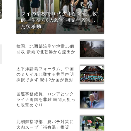
タイの学校で10代少年が発砲、教
師・生徒ら6人殺害 祖父母殺害し
た後移動
韓国、北西部沿岸で地雷15個
回収 豪雨で北朝鮮から流出か
太平洋諸島フォーラム、中国
大
のミサイル非難する共同声明
採択できず 親中2か国が反対
国連事務総長、ロシアとウク
ライナ両国を非難 民間人狙っ
た攻撃めぐり
北朝鮮指導部、夏バテ対策に
犬肉スープ「補身湯」推奨