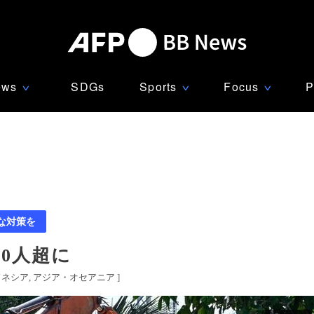
ews
SDGs
Sports
Focus
P
∨
∨
∨
な対策を
00人超に
ドネシア
アジア・オセアニア
]