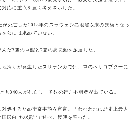
の対応に重点を置く考えを示した。
上が死亡した2018年のスラウェシ島地震以来の規模となっ
援を公には求めていない。
んだ3隻の軍艦と2隻の病院船を派遣した。
と地滑りが発生したスリランカでは、軍のヘリコプターに
とも340人が死亡し、多数の行方不明者が出ている。
に対処するため非常事態を宣言。「われわれは歴史上最大
と国民向けの演説で述べ、復興を誓った。