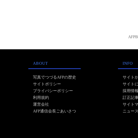
AFP
ABOUT
INFO
写真でつづるAFPの歴史
サイト
サイトポリシー
サイト
プライバシーポリシー
採用情
利用規約
訂正記
運営会社
サイト
AFP通信会長ごあいさつ
ニュー