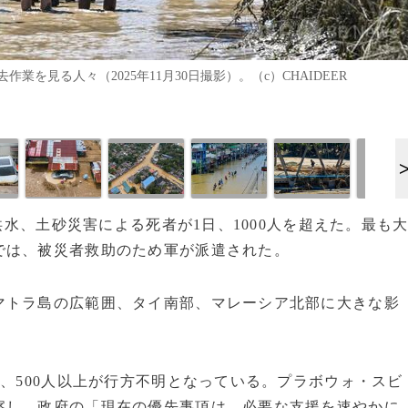
を見る人々（2025年11月30日撮影）。（c）CHAIDEER
洪水、土砂災害による死者が1日、1000人を超えた。最も
では、被災者救助のため軍が派遣された。
マトラ島の広範囲、タイ南部、マレーシア北部に大きな影
し、500人以上が行方不明となっている。プラボウォ・スビ
察し、政府の「現在の優先事項は、必要な支援を速やかに