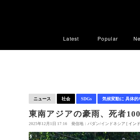
Latest
Popular
N
ニュース
社会
SDGs
気候変動に 具体的
東南アジアの豪雨、死者10
2025年12月1日 17:16
発信地：パダン/インドネシア [
イン