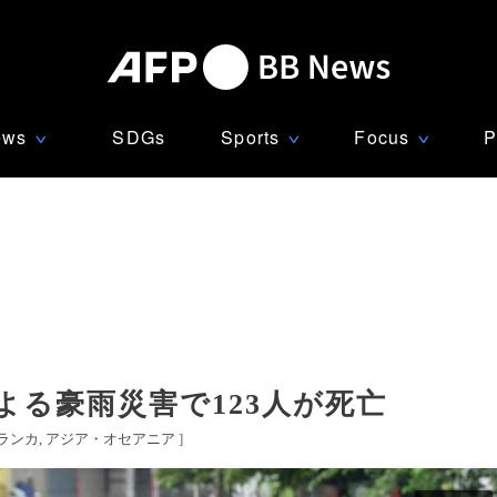
ews
SDGs
Sports
Focus
P
∨
∨
∨
る豪雨災害で123人が死亡
ランカ
アジア・オセアニア
]