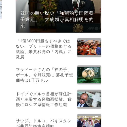
韓国の暗い歴史「強制的な国際養
子縁組」、大統領が真相解明を約
束
「1個3000円超もすべきでは
ない」ブリトーの価格めぐる
議論、米共和党の「内戦」に
発展
マラドーナさんの「神の手」
ボール、今月競売に 落札予想
価格は1千万ドル
ドイツでメルツ首相が辞任計
画と主張する偽動画拡散、背
後にロシア系情報工作組織
サウジ、トルコ、パキスタン
が共同防衛協定締結