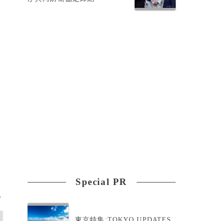
Special PR
>
東京特集:TOKYO UPDATES