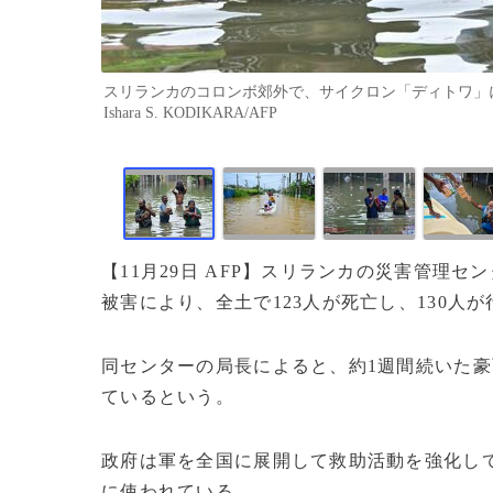
スリランカのコロンボ郊外で、サイクロン「ディトワ」によ
Ishara S. KODIKARA/AFP
【11月29日 AFP】スリランカの災害管理
被害により、全土で123人が死亡し、130人
同センターの局長によると、約1週間続いた豪
ているという。
政府は軍を全国に展開して救助活動を強化し
に使われている。