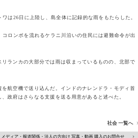
トワは26日に上陸し、島全体に記録的な雨をもたらした。
、コロンボを流れるケラニ川沿いの住民には避難命令が出
スリランカの大部分では雨は収まっているものの、北部で
資を航空機で送り込んだ。インドのナレンドラ・モディ首
し、政府はさらなる支援を送る用意があると述べた。
社会 一覧へ
メディア・報道関係・法人の方向け 写真・動画 購入のお問合せ
>