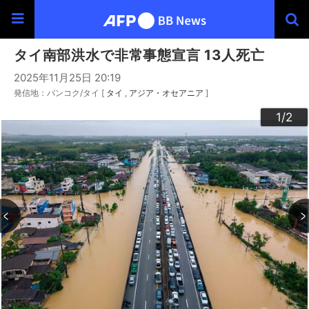
タイ南部洪水で非常事態宣言 13人死亡
2025年11月25日 20:19
発信地：バンコク/タイ [
タイ
アジア・オセアニア
]
2
1
/2
/2