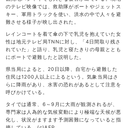
のテレビ映像では、救助隊がボートやジェットス
キー、軍用トラックを使い、洪水の中で人々を避
難させる様子が映し出された。
レインコートを着て傘の下で乳児を抱えていた女
性は地元テレビ局TNNに対し、「4日間取り残さ
れていた」と語り、乳児と寝たきりの母親ととも
にボートで避難したと説明した。
県当局によると、20日以降、自宅から避難した
住民は1200人以上に上るという。気象当局はさ
らに降雨があり、水害の恐れがあるとして注意を
呼びかけている。
タイでは通常、6～9月に大雨が観測されるが、
専門家は人為的な気候変動により極端な天候が悪
化し、状況がますます予測困難になっていると指
摘している。(c)AFP