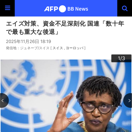
エイズ対策、資金不足深刻化 国連「数十年
で最も重大な後退」
2025年11月26日 18:19
発信地：ジュネーブ/スイス [
スイス
ヨーロッパ
]
3
2
1
/3
/3
/3