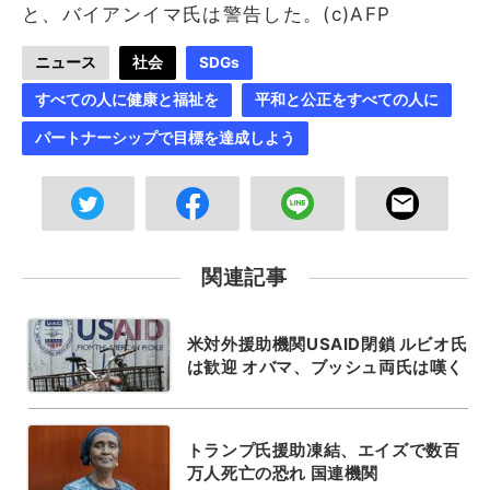
と、バイアンイマ氏は警告した。(c)AFP
ニュース
社会
SDGs
すべての人に健康と福祉を
平和と公正をすべての人に
パートナーシップで目標を達成しよう
関連記事
米対外援助機関USAID閉鎖 ルビオ氏
は歓迎 オバマ、ブッシュ両氏は嘆く
トランプ氏援助凍結、エイズで数百
万人死亡の恐れ 国連機関