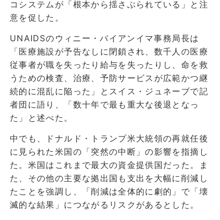
コシステムが「根本から揺さぶられている」と注
意を促した。
UNAIDSのウィニー・バイアンイマ事務局長は
「医療施設が予告なしに閉鎖され、数千人の医療
従事者が職を失ったり給与を失ったりし、命を救
うための検査、治療、予防サービスが広範かつ継
続的に混乱に陥った」とスイス・ジュネーブで記
者団に語り、「数十年で最も重大な後退となっ
た」と述べた。
中でも、ドナルド・トランプ米大統領の再就任後
に見られた米国の「突然の中断」の影響を指摘し
た。米国はこれまで最大の資金提供国だった。ま
た、その他の主要な拠出国も支出を大幅に削減し
たことを強調し、「削減は全体的に劇的」で「壊
滅的な結果」につながるリスクがあるとした。