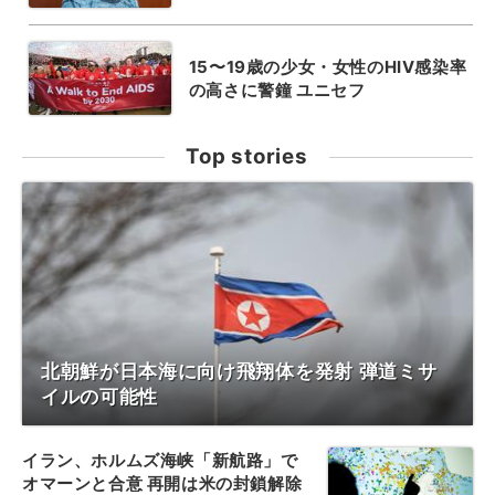
15〜19歳の少女・女性のHIV感染率
の高さに警鐘 ユニセフ
Top stories
北朝鮮が日本海に向け飛翔体を発射 弾道ミサ
イルの可能性
イラン、ホルムズ海峡「新航路」で
オマーンと合意 再開は米の封鎖解除