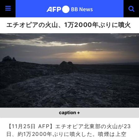
エチオピアの火山、1万2000年ぶりに噴火
caption +
【11月25日 AFP】エチオピア北東部の火山が23
日、約1万2000年ぶりに噴火した。噴煙は上空