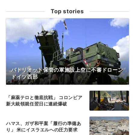
Top stories
パトリオット保管の軍施設上空に不審ドローン
ドイツ西部
「麻薬テロと徹底抗戦」 コロンビア
新大統領就任翌日に連続爆破
ハマス、ガザ和平案「履行の準備あ
り」 米にイスラエルへの圧力要求