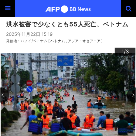
洪水被害で少なくとも55人死亡、ベトナム
2025年11月22日 15:19
発信地：ハノイ/ベトナム [
ベトナム
アジア・オセアニア
]
3
2
1
/3
/3
/3