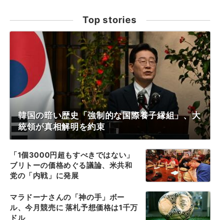
Top stories
韓国の暗い歴史「強制的な国際養子縁組」、大
統領が真相解明を約束
「1個3000円超もすべきではない」
ブリトーの価格めぐる議論、米共和
党の「内戦」に発展
マラドーナさんの「神の手」ボー
ル、今月競売に 落札予想価格は1千万
ドル