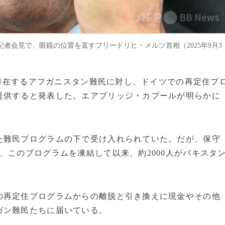
者会見で、眼鏡の位置を直すフリードリヒ・メルツ首相（2025年9月3
ンに滞在するアフガニスタン難民に対し、ドイツでの再定住プ
提供すると発表した。エアブリッジ・カブールが明らかに
た難民プログラムの下で受け入れられていた。だが、保守
、このプログラムを凍結して以来、約2000人がパキスタ
の再定住プログラムからの離脱と引き換えに現金やその他
ガン難民たちに届いている。