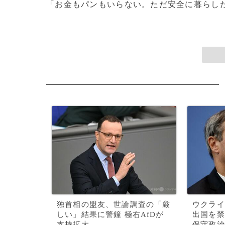
「お金もパンもいらない。ただ安全に暮らしたい
独首相の盟友、世論調査の「厳
ウクライ
しい」結果に警鐘 極右AfDが
出国を禁
支持拡大
保守政治