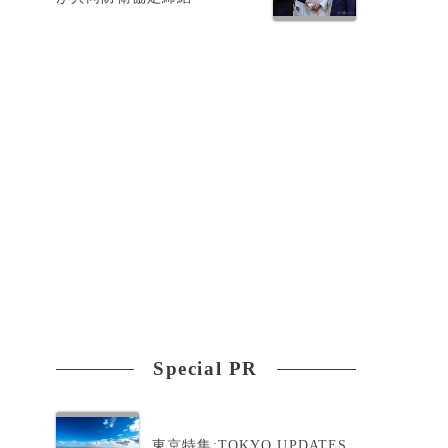
Special PR
東京特集:TOKYO UPDATES