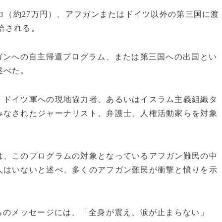
ーロ（約27万円）、アフガンまたはドイツ以外の第三国に渡
支給される。
ガンへの自主帰還プログラム、または第三国への出国とい
述べた。
、ドイツ軍への現地協力者、あるいはイスラム主義組織タ
みなされたジャーナリスト、弁護士、人権活動家らを対象
は、このプログラムの対象となっているアフガン難民の中
人はいないと述べ、多くのアフガン難民が衝撃と憤りを示
らのメッセージには、「全身が震え、涙が止まらない」