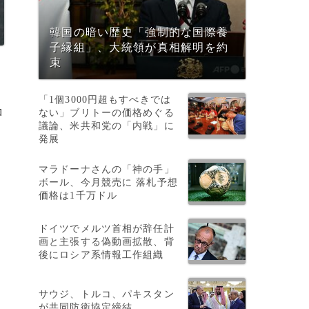
韓国の暗い歴史「強制的な国際養
子縁組」、大統領が真相解明を約
束
「1個3000円超もすべきでは
ロ
ない」ブリトーの価格めぐる
議論、米共和党の「内戦」に
発展
マラドーナさんの「神の手」
ボール、今月競売に 落札予想
価格は1千万ドル
ン
ドイツでメルツ首相が辞任計
画と主張する偽動画拡散、背
後にロシア系情報工作組織
サウジ、トルコ、パキスタン
が共同防衛協定締結