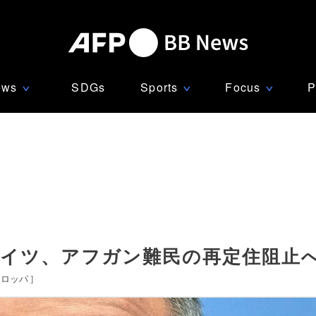
ews
SDGs
Sports
Focus
P
∨
∨
∨
ドイツ、アフガン難民の再定住阻止
ーロッパ
]