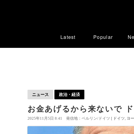
Latest
Popular
N
ニュース
政治・経済
お金あげるから来ないで 
2025年11月5日 8:41
発信地：ベルリン/ドイツ [
ドイツ
ヨ