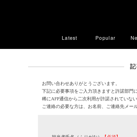
Latest
Popular
N
記
お問い合わせありがとうございます。
下記に必要事項をご入力頂きますと許諾部門
稀にAFP通信から二次利用が許諾されていな
ご連絡の必要な方は、お名前、ご連絡先メー