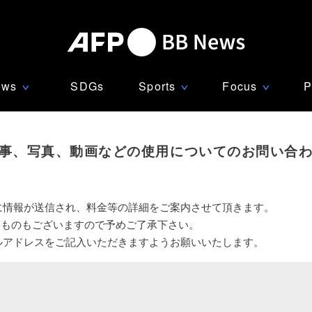
ews
SDGs
Sports
Focus
P
∨
∨
∨
事、写真、動画などの使用についてのお問い合
に情報が送信され、料金等の詳細をご案内させて頂きます。
いものもございますので予めご了承下さい。
ルアドレスをご記入いただきますようお願いいたします。