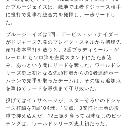
たブルージェイズは、敵地で王者ドジャース相手
に投打で見事な総合力を発揮し、一歩リードし
た。
ブルージェイズは1回、デービス・シュナイダー
がドジャース先発のブレイク・スネルから初球先
頭打者本塁打を放つと、2番ブラディミール・ゲ
レーロJr.もソロ弾を左翼スタンドにたたき込
み、あっという間にリードを奪った。ワールドシ
リーズ史上初となる先頭打者からの2者連続ホー
ムランで先手を取ったチームは、その後も追加点
を重ねてリードを最後まで守り抜いた。
投げてはイェサベージが、スターぞろいのドシャ
ース打線を7回104球、1失点、3安打と圧巻の投
球で抑え込んだ。12三振を奪って四球なしのピッ
チングは、ワールドシリーズ史上初だった。