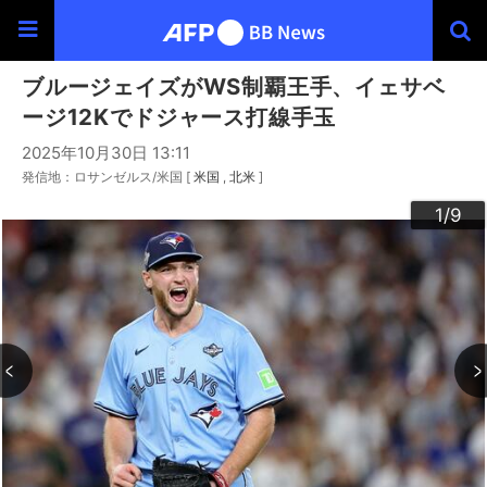
ブルージェイズがWS制覇王手、イェサベ
ージ12Kでドジャース打線手玉
2025年10月30日 13:11
発信地：ロサンゼルス/米国 [
米国
北米
]
3
4
6
9
2
5
7
8
1
/9
/9
/9
/9
/9
/9
/9
/9
/9