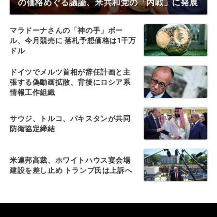
の価格めぐる議論、米共和党の「内戦」に発展
マラドーナさんの「神の手」ボー
ル、今月競売に 落札予想価格は1千万
ドル
ドイツでメルツ首相が辞任計画と主
張する偽動画拡散、背後にロシア系
情報工作組織
サウジ、トルコ、パキスタンが共同
防衛協定締結
米連邦高裁、ホワイトハウス宴会場
建設を差し止め トランプ氏は上訴へ