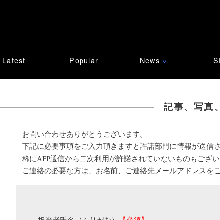
Latest
Popular
News
S
∨
記事、写真
お問い合わせありがとうございます。
下記に必要事項をご入力頂きますと許諾部門に情報が送信
稀にAFP通信から二次利用が許諾されていないものもござ
ご連絡の必要な方は、お名前、ご連絡先メールアドレスを