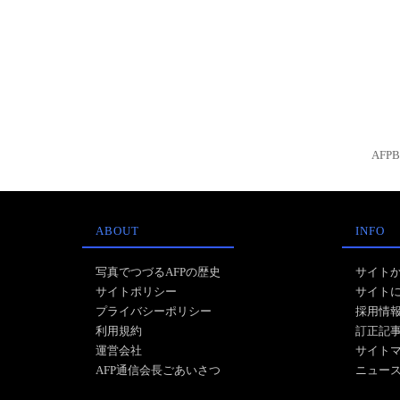
AFP
ABOUT
INFO
写真でつづるAFPの歴史
サイト
サイトポリシー
サイト
プライバシーポリシー
採用情
利用規約
訂正記
運営会社
サイト
AFP通信会長ごあいさつ
ニュー