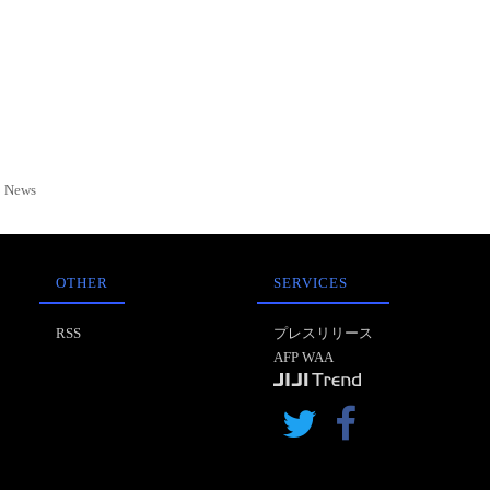
News
OTHER
SERVICES
RSS
プレスリリース
AFP WAA