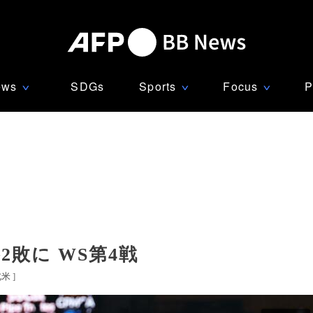
ews
SDGs
Sports
Focus
P
∨
∨
∨
敗に WS第4戦
北米
]