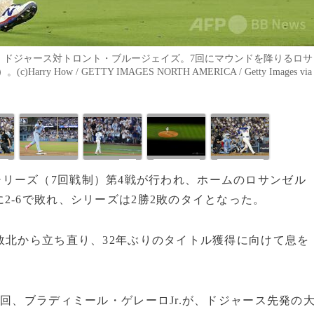
ス・ドジャース対トロント・ブルージェイズ。7回にマウンドを降りるロサ
How / GETTY IMAGES NORTH AMERICA / Getty Images via
ールドシリーズ（7回戦制）第4戦が行われ、ホームのロサンゼル
2-6で敗れ、シリーズは2勝2敗のタイとなった。
敗北から立ち直り、32年ぶりのタイトル獲得に向けて息を
回、ブラディミール・ゲレーロJr.が、ドジャース先発の