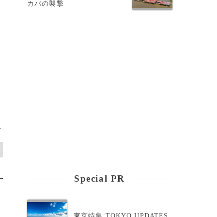
カバの襲撃
わ
>
Special PR
東京特集:TOKYO UPDATES