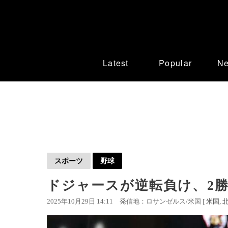
Latest
Popular
N
スポーツ
野球
ドジャースが逆転負け、2勝2
2025年10月29日 14:11
発信地：ロサンゼルス/米国 [
米国