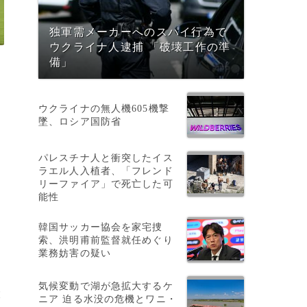
独軍需メーカーへのスパイ行為で
ウクライナ人逮捕 「破壊工作の準
備」
ウクライナの無人機605機撃
墜、ロシア国防省
パレスチナ人と衝突したイス
ラエル人入植者、「フレンド
リーファイア」で死亡した可
能性
韓国サッカー協会を家宅捜
索、洪明甫前監督就任めぐり
業務妨害の疑い
気候変動で湖が急拡大するケ
大
ニア 迫る水没の危機とワニ・