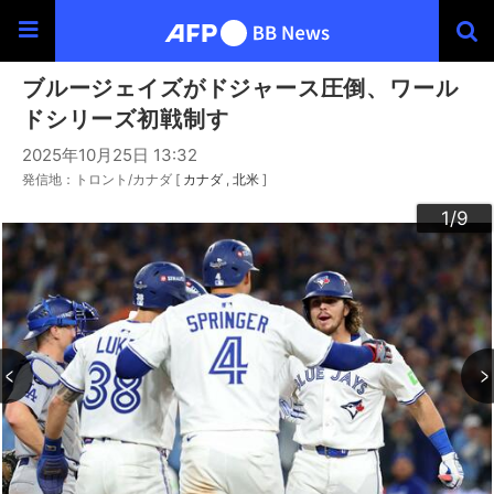
ブルージェイズがドジャース圧倒、ワール
ドシリーズ初戦制す
2025年10月25日 13:32
発信地：トロント/カナダ [
カナダ
北米
]
3
4
6
9
2
5
7
8
1
/9
/9
/9
/9
/9
/9
/9
/9
/9