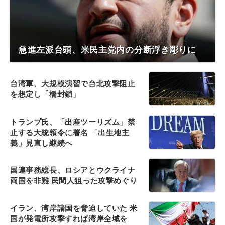
急進左派台頭、米民主党内の分断浮き彫りに
台湾軍、大規模演習で台北攻撃阻止
を想定し「橋封鎖」
トランプ氏、「出産ツーリズム」禁
止する大統領令に署名 「出生地主
義」見直し継続へ
国連事務総長、ロシアとウクライナ
両国を非難 民間人狙った攻撃めぐり
イラン、湾岸諸国を脅迫していた 米
国が発電所攻撃すれば湾岸全域を