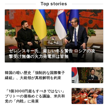
Top stories
ゼレンスキー氏、厳しい冬を警告 ロシアの攻
撃受け無傷の火力発電所は皆無
韓国の暗い歴史「強制的な国際養子
縁組」、大統領が真相解明を約束
「1個3000円超もすべきではない」
ブリトーの価格めぐる議論、米共和
党の「内戦」に発展