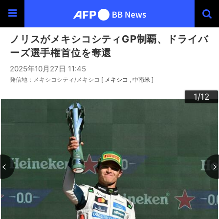
ノリスがメキシコシティGP制覇、ドライバ
ーズ選手権首位を奪還
2025年10月27日 11:45
発信地：メキシコシティ/メキシコ [
メキシコ
中南米
]
10
12
11
3
4
6
9
2
5
7
8
1
/12
/12
/12
/12
/12
/12
/12
/12
/12
/12
/12
/12