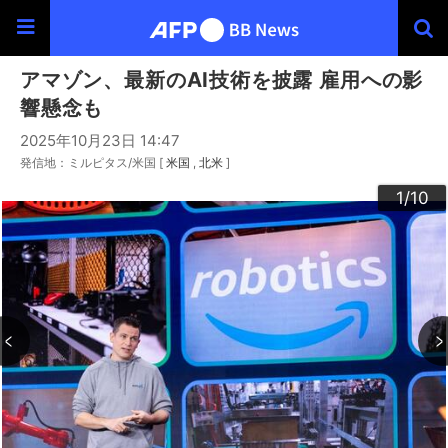
アマゾン、最新のAI技術を披露 雇用への影
響懸念も
2025年10月23日 14:47
発信地：ミルピタス/米国 [
米国
北米
]
10
3
4
6
9
2
5
7
8
1
/10
/10
/10
/10
/10
/10
/10
/10
/10
/10