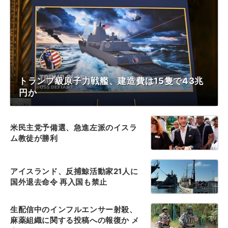
トランプ級原子力戦艦、建造費は15隻で43兆
円か
米民主党予備選、急進左派のイスラ
ム教徒が勝利
アイスランド、反捕鯨活動家21人に
国外退去命令 再入国も禁止
生配信中のインフルエンサー射殺、
麻薬組織に関する投稿への報復か メ