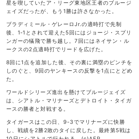
星を喫していたア・リーグ東地区王者のブルージ
ェイズだったが、もう1勝は許さなかった。
ブラディミール・ゲレーロJr.の適時打で先制
後、1‐1とされて迎えた5回にはジョージ・スプリ
ンガーの犠飛で勝ち越し。7回にはネイサン・ル
ークスの2点適時打でリードを広げた。
8回に1点を追加した後、その裏に満塁のピンチを
しのぐと、9回のヤンキースの反撃を1点にとどめ
た。
ワールドシリーズ進出を懸けてブルージェイズ
は、シアトル・マリナーズとデトロイト・タイガ
ースの勝者と対戦する。
タイガースはこの日、9-3でマリナーズに快勝
し、戦績を2勝2敗のタイに戻した。最終第5戦は
10日にシアトルで行われる。(c)AFP