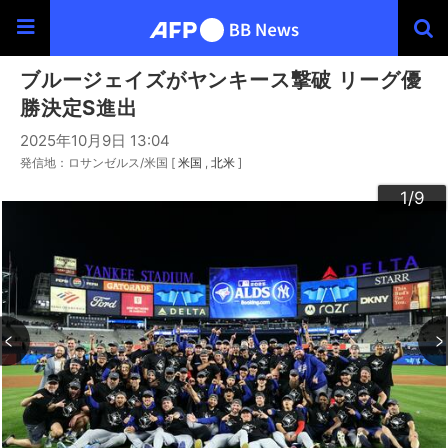
ブルージェイズがヤンキース撃破 リーグ優
勝決定S進出
2025年10月9日 13:04
発信地：ロサンゼルス/米国 [
米国
北米
]
3
4
6
9
2
5
7
8
1
/9
/9
/9
/9
/9
/9
/9
/9
/9