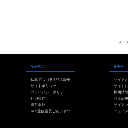
AFP
ABOUT
INFO
写真でつづるAFPの歴史
サイト
サイトポリシー
サイト
プライバシーポリシー
採用情
利用規約
訂正記
運営会社
サイト
AFP通信会長ごあいさつ
ニュー