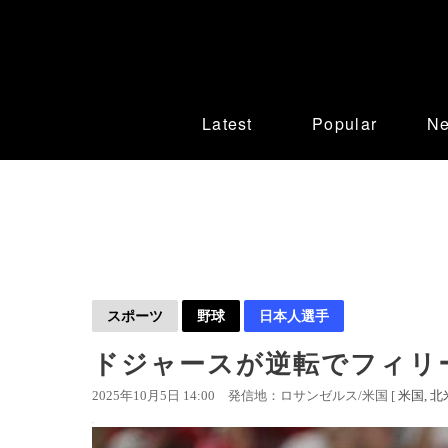
Latest
Popular
N
スポーツ
野球
日本人選手
ドジャースが逆転でフィリー
2025年10月5日 14:00
発信地：ロサンゼルス/米国 [
米国
北