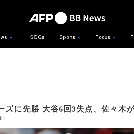
ews
SDGs
Sports
Focus
P
∨
∨
∨
ズに先勝 大谷6回3失点、佐々木
米
]