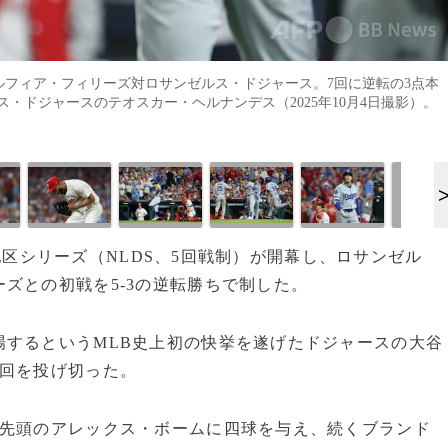
デルフィア・フィリーズ対ロサンゼルス・ドジャース。7回に逆転の3点本
・ドジャースのテオスカー・ヘルナンデス（2025年10月4日撮影）。
ーグ地区シリーズ（NLDS、5回戦制）が開幕し、ロサンゼル
ズとの初戦を5-3の逆転勝ちで制した。
場するというMLB史上初の快挙を遂げたドジャースの大谷
6回を投げ切った。
、先頭のアレックス・ボームに四球を与え、続くブランド