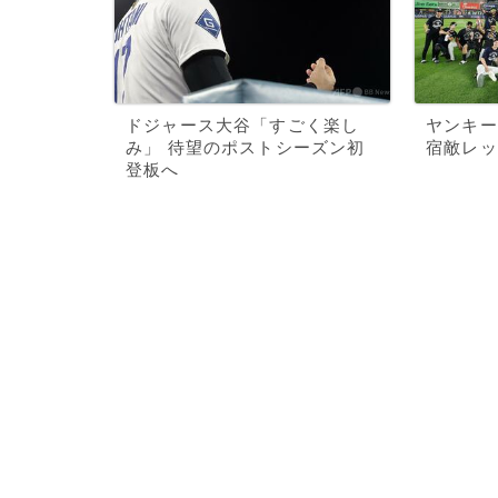
ドジャース大谷「すごく楽し
ヤンキー
み」 待望のポストシーズン初
宿敵レッ
登板へ