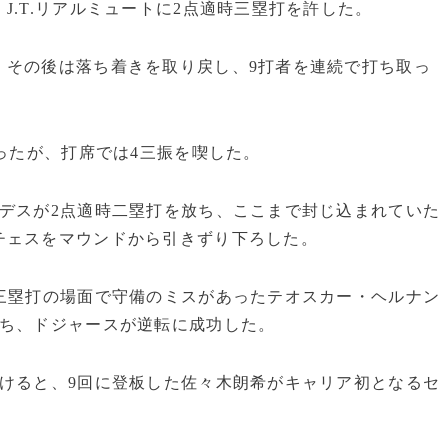
J.T.リアルミュートに2点適時三塁打を許した。
、その後は落ち着きを取り戻し、9打者を連続で打ち取っ
だったが、打席では4三振を喫した。
デスが2点適時二塁打を放ち、ここまで封じ込まれていた
チェスをマウンドから引きずり下ろした。
三塁打の場面で守備のミスがあったテオスカー・ヘルナン
放ち、ドジャースが逆転に成功した。
けると、9回に登板した佐々木朗希がキャリア初となるセ