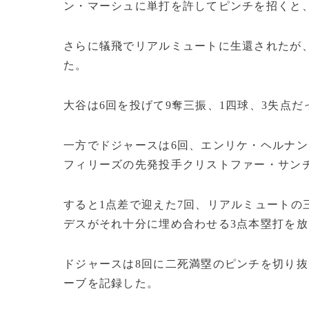
ン・マーシュに単打を許してピンチを招くと、
さらに犠飛でリアルミュートに生還されたが
た。
大谷は6回を投げて9奪三振、1四球、3失点
一方でドジャースは6回、エンリケ・ヘルナン
フィリーズの先発投手クリストファー・サン
すると1点差で迎えた7回、リアルミュートの
デスがそれ十分に埋め合わせる3点本塁打を
ドジャースは8回に二死満塁のピンチを切り抜
ーブを記録した。