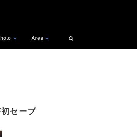
hoto
Area
∨
∨
が初セーブ