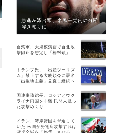
急進左派台頭、米民主党内の分断
浮き彫りに
台湾軍、大規模演習で台北攻
撃阻止を想定し「橋封鎖」
トランプ氏、「出産ツーリズ
ム」禁止する大統領令に署名
「出生地主義」見直し継続へ
国連事務総長、ロシアとウク
ライナ両国を非難 民間人狙っ
た攻撃めぐり
イラン、湾岸諸国を脅迫して
いた 米国が発電所攻撃すれば
湾岸全域を「停電」させる