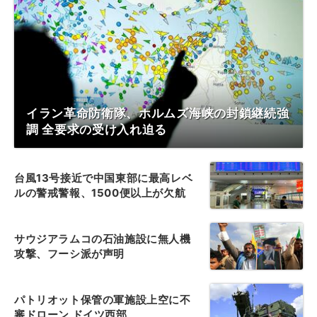
イラン革命防衛隊、ホルムズ海峡の封鎖継続強
調 全要求の受け入れ迫る
台風13号接近で中国東部に最高レベ
ルの警戒警報、1500便以上が欠航
サウジアラムコの石油施設に無人機
攻撃、フーシ派が声明
パトリオット保管の軍施設上空に不
審ドローン ドイツ西部