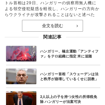
トル首相は29日、ハンガリーの偵察用無人機に
よる領空侵犯疑惑を軽視し、ハンガリーの方向か
らウクライナが攻撃されることはないと述べた
全文を読む
>
関連記事
ハンガリー、極左運動「アンティフ
ァ」をテロ組織に指定 米に追随
ハンガリー首相「スウェーデンは法
と秩序が崩壊しているくせに説教」
2人以上の子を持つ女性の所得税免
除 ハンガリーが法案可決