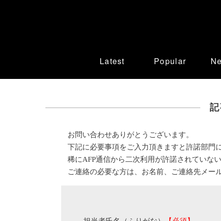
Latest
Popular
N
記
お問い合わせありがとうございます。
下記に必要事項をご入力頂きますと許諾部門
稀にAFP通信から二次利用が許諾されていな
ご連絡の必要な方は、お名前、ご連絡先メー