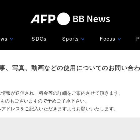
ews
SDGs
Sports
Focus
P
∨
∨
∨
事、写真、動画などの使用についてのお問い合
に情報が送信され、料金等の詳細をご案内させて頂きます。
いものもございますので予めご了承下さい。
ルアドレスをご記入いただきますようお願いいたします。