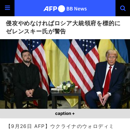
侵攻やめなければロシア大統領府を標的に
ゼレンスキー氏が警告
caption +
【9月26日 AFP】ウクライナのウォロディミ