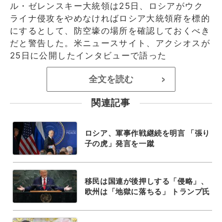
ル・ゼレンスキー大統領は25日、ロシアがウク
ライナ侵攻をやめなければロシア大統領府を標的
にするとして、防空壕の場所を確認しておくべき
だと警告した。米ニュースサイト、アクシオスが
25日に公開したインタビューで語った
全文を読む
>
関連記事
ロシア、軍事作戦継続を明言 「張り
子の虎」発言を一蹴
移民は国連が後押しする「侵略」、
欧州は「地獄に落ちる」 トランプ氏