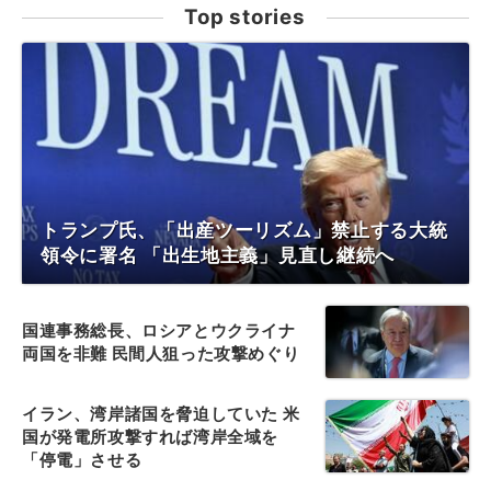
Top stories
トランプ氏、「出産ツーリズム」禁止する大統
領令に署名 「出生地主義」見直し継続へ
国連事務総長、ロシアとウクライナ
両国を非難 民間人狙った攻撃めぐり
イラン、湾岸諸国を脅迫していた 米
国が発電所攻撃すれば湾岸全域を
「停電」させる